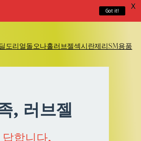
X
Got it!
딜도
리얼돌
오나홀
러브젤
섹시란제리
SM용품
족, 러브젤
 답합니다.